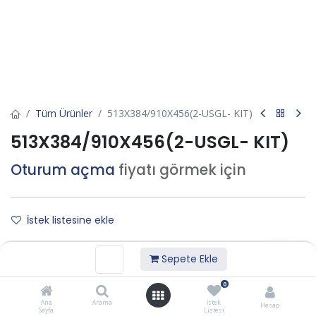
Tüm Ürünler
513X384/910X456(2-USGL- KIT)
513X384/910X456(2-USGL- KIT)
Oturum açma
fiyatı görmek için
İstek listesine ekle
Sepete Ekle
Bize Ulaşın
0
Ana
Arama
İstek
Teknik Bilgi Formu :
Hesap
Sayfa
Listesi