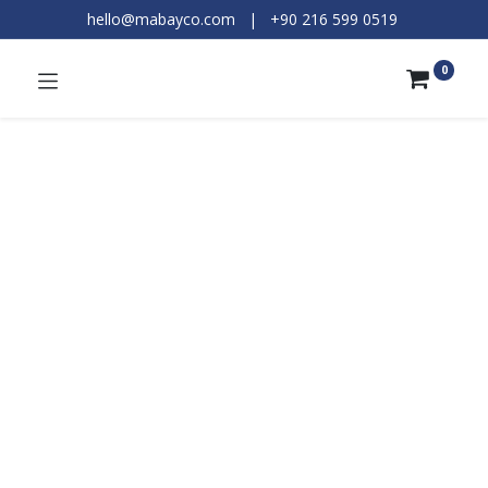
hello@mabayco.com
|
+90 216 599 0519​
0