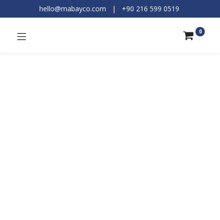
hello@mabayco.com
|
+90 216 599 0519​
0