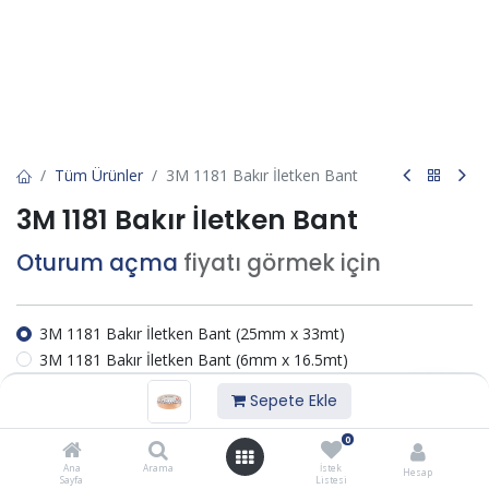
Tüm Ürünler
3M 1181 Bakır İletken Bant
3M 1181 Bakır İletken Bant
Oturum açma
fiyatı görmek için
3M 1181 Bakır İletken Bant (25mm x 33mt)
3M 1181 Bakır İletken Bant (6mm x 16.5mt)
3M 1181 Bakır İletken Bant (19mm x 33mt)
Sepete Ekle
3M 1181 Bakır İletken Bant (25mm x 16.5 mt)
0
İstek listesine ekle
Ana
Arama
İstek
Hesap
Sayfa
Listesi