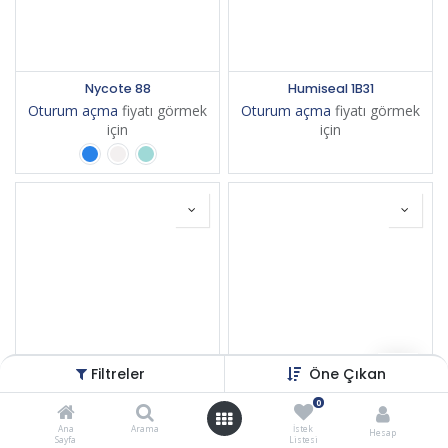
Nycote 88
Humiseal 1B31
Oturum açma
fiyatı görmek
Oturum açma
fiyatı görmek
için
için
Filtreler
Öne Çıkan
Nycote 7-11
Nycote 99
0
Oturum açma
fiyatı görmek
Oturum açma
fiyatı görmek
Ana
Arama
İstek
Hesap
Sayfa
Listesi
için
için