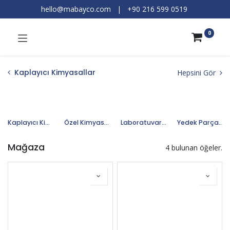
hello@mabayco.com
|
+90 216 599 0519​
0
Kaplayıcı Kimyasallar
Hepsini Gör
Kaplayıcı Kimyasallar
Özel Kimyasallar
Laboratuvar Kimyasallar
Yedek Parça ve Ekipmanlar
Mağaza
4 bulunan öğeler.