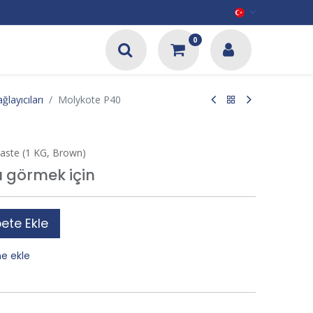
0
ğlayıcıları
Molykote P40
Paste (1 KG, Brown)
tı görmek için
ete Ekle
ne ekle