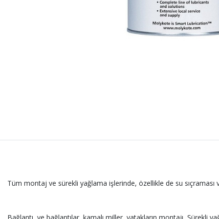
Tüm montaj ve sürekli yağlama işlerinde, özellikle de su sıçraması
Bağlantı ve bağlantılar, kamalı miller, yatakların montajı, Sürekli yağl