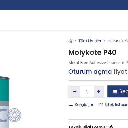
Markalar
Hakkımızda
Kurumsal
Bize Ulaşın
Tüm Ürünler
Havacılık Ya
Molykote P40
Metal Free Adhesive Lubricant 
Oturum açma
fiya
Sep
Karşılaştır
İstek listesi
Teknik Bilgi Formu :