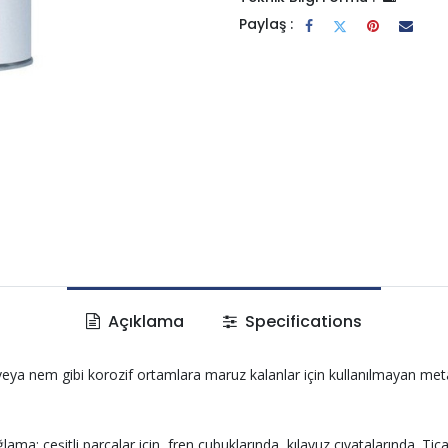
Paylaş :
Açıklama
Specifications
 veya nem gibi korozif ortamlara maruz kalanlar için kullanılmayan m
ama: çeşitli parçalar için, fren çubuklarında, kılavuz cıvatalarında. Ticar