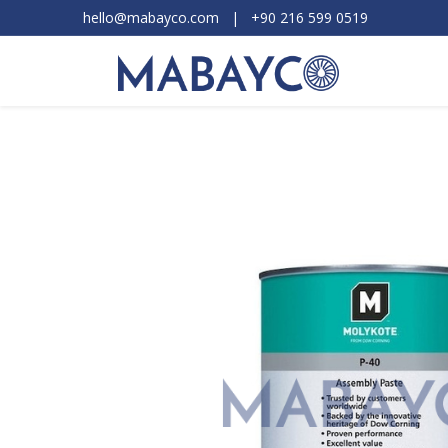
hello@mabayco.com
|
+90 216 599 0519​
Ürünler