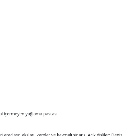
etal içermeyen yağlama pastası.
i araçların aksları, kamlar ve kaymalı sipariş; Açık dişliler; Deniz