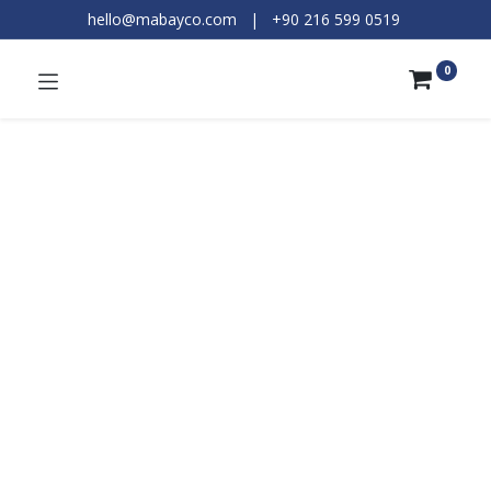
hello@mabayco.com
|
+90 216 599 0519​
0