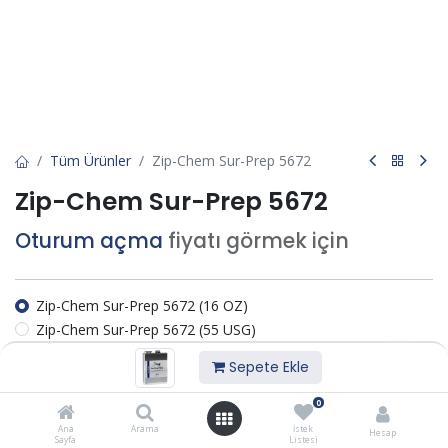
Tüm Ürünler
Zip-Chem Sur-Prep 5672
Zip-Chem Sur-Prep 5672
Oturum açma
fiyatı görmek için
Zip-Chem Sur-Prep 5672 (16 OZ)
Zip-Chem Sur-Prep 5672 (55 USG)
Zip-Chem Sur-Prep 5672 (1 USG)
Sepete Ekle
Zip-Chem Sur-Prep 5672 (5 USG)
0
İstek listesine ekle
Ana
Arama
İstek
Hesap
Sayfa
Listesi