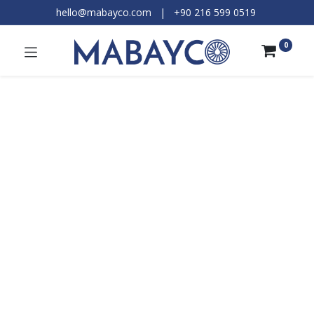
hello@mabayco.com
|
+90 216 599 0519​
0