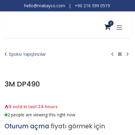
İçereği Atla
hello@mabayco.com
|
+90 216 599 0519​
0
Epoksi Yapıştırıcılar
3M DP490
9 sold in last 24 hours
2 people are viewing this right now
Oturum açma
fiyatı görmek için