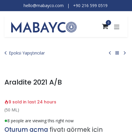
İçereği Atla
hello@mabayco.com
|
+90 216 599 0519​
0
Epoksi Yapıştırıcılar
Araldite 2021 A/B
9 sold in last 24 hours
(50 ML)
8 people are viewing this right now
Oturum açma
fiyatı görmek için