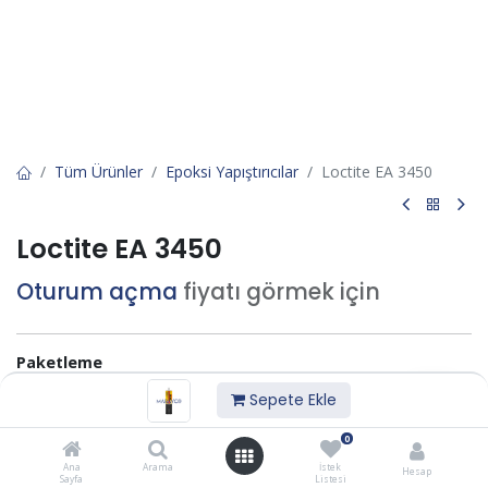
Tüm Ürünler
Epoksi Yapıştırıcılar
Loctite EA 3450
Loctite EA 3450
Oturum açma
fiyatı görmek için
Paketleme
Sepete Ekle
25 ML
50 ML
0
İstek listesine ekle
Ana
Arama
İstek
Hesap
Sayfa
Listesi