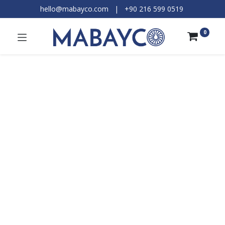
hello@mabayco.com
|
+90 216 599 0519​
0