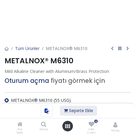
Tüm Ürünler
METALNOX® M6310
METALNOX® M6310
Mild Alkaline Cleaner with Aluminum/Brass Protection
Oturum açma
fiyatı görmek için
METALNOX® M6310 (55 USG)
METALNOX® M6310 (1 USG)
Sepete Ekle
METALNOX® M6310 (5 USG)
0
İstek listesine ekle
Ana
Arama
İstek
Hesap
Sayfa
Listesi