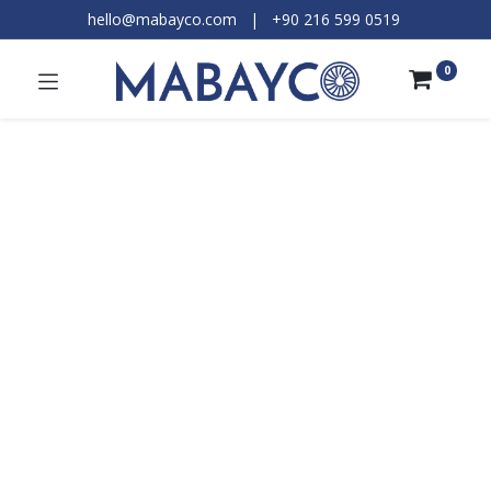
hello@mabayco.com
|
+90 216 599 0519​
0