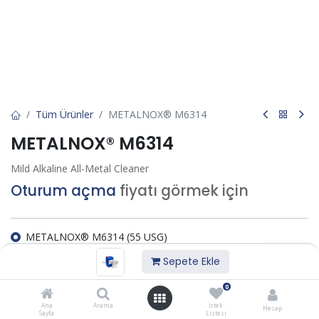
Tüm Ürünler
METALNOX® M6314
METALNOX® M6314
Mild Alkaline All-Metal Cleaner
Oturum açma
fiyatı görmek için
METALNOX® M6314 (55 USG)
METALNOX® M6314 (1 USG)
Sepete Ekle
METALNOX® M6314 (5 USG)
0
İstek listesine ekle
Ana
Arama
İstek
Hesap
Sayfa
Listesi