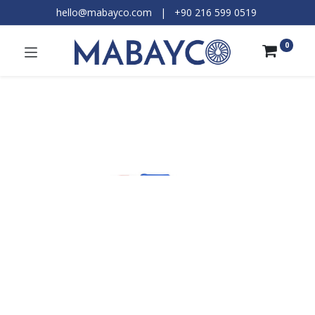
hello@mabayco.com
|
+90 216 599 0519​
0