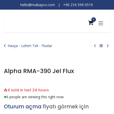
İçereği Atla
hello@mabayco.com
|
+90 216 599 0519​
0
Havya - Lehim Teli - Fluxlar
Alpha RMA-390 Jel Flux
4 sold in last 24 hours
6 people are viewing this right now
Oturum açma
fiyatı görmek için