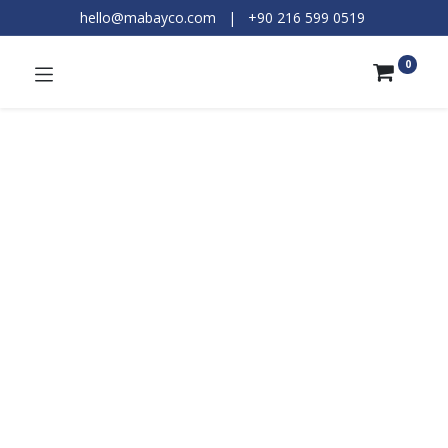
hello@mabayco.com
|
+90 216 599 0519​
0