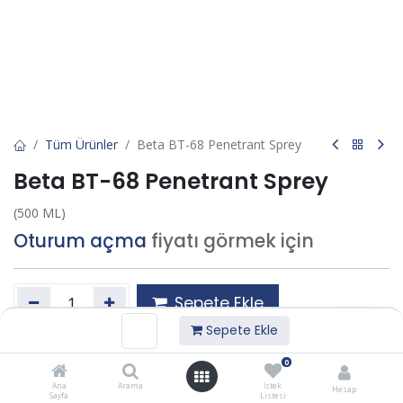
Tüm Ürünler
Beta BT-68 Penetrant Sprey
Beta BT-68 Penetrant Sprey
(500 ML)
Oturum açma
fiyatı görmek için
Sepete Ekle
Sepete Ekle
İstek listesine ekle
0
Ana
Arama
İstek
Hesap
Sayfa
Listesi