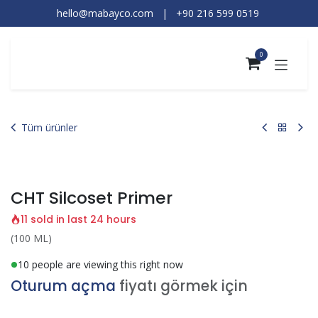
İçereği Atla
hello@mabayco.com
|
+90 216 599 0519​
0
Tüm ürünler
CHT Silcoset Primer
11 sold in last 24 hours
(100 ML)
10 people are viewing this right now
Oturum açma
fiyatı görmek için