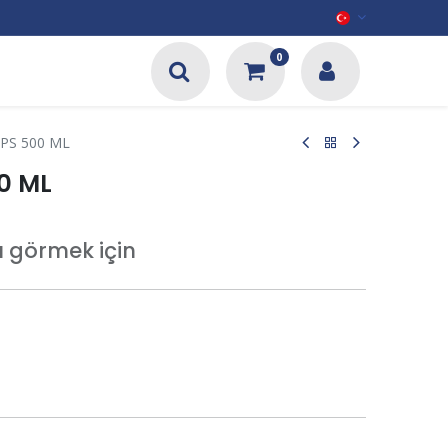
0
FPS 500 ML
0 ML
tı görmek için