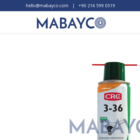
hello@mabayco.com
|
+90 216 599 0519​
Ürünler