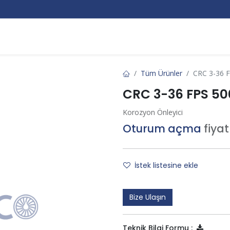
Markalar
Hakkımızda
Kurumsal
Bize Ulaşın
Tüm Ürünler
CRC 3-36 
CRC 3-36 FPS 50
Korozyon Önleyici
Oturum açma
fiya
İstek listesine ekle
Bize Ulaşın
Teknik Bilgi Formu :