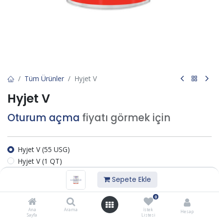
Tüm Ürünler
Hyjet V
Hyjet V
Oturum açma
fiyatı görmek için
Hyjet V (55 USG)
Hyjet V (1 QT)
Hyjet V (1 USG)
Sepete Ekle
0
Sepete Ekle
Ana
Arama
İstek
Hesap
Sayfa
Listesi