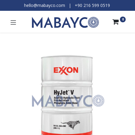
hello@mabayco.com
|
+90 216 599 0519​
0