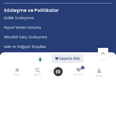
Sözleşme ve Politikalar
Gizlilik Sözleşmesi
Kişisel Verileri Koruma
Mesafeli Satış Sözleşmesi
İade ve Değişim Koşulları
Kurumsal
Sepete Ekle
Blog
0
Kalite Belgelerimiz
Home
Search
Wishlist
Hesap
Hakkımızda
Kariyer
İletişim