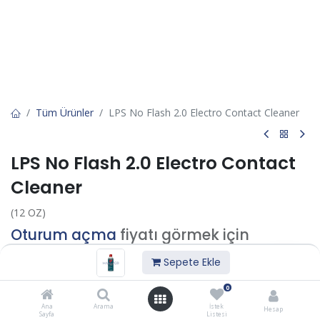
Tüm Ürünler
LPS No Flash 2.0 Electro Contact Cleaner
LPS No Flash 2.0 Electro Contact
Cleaner
(12 OZ)
Oturum açma
fiyatı görmek için
Sepete Ekle
Sepete Ekle
0
Ana
Arama
İstek
Hesap
İstek listesine ekle
Sayfa
Listesi