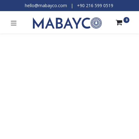
hello@mabayco.com
|
+90 216 599 0519​
0