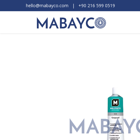
hello@mabayco.com
|
+90 216 599 0519​
Ürünler