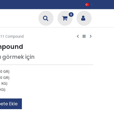
0
111 Compound
ompound
tı görmek için
0 GR)
0 GR)
 KG)
KG)
ete Ekle