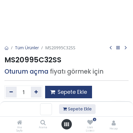
Tüm Ürünler
MS20995C32SS
MS20995C32SS
Oturum açma
fiyatı görmek için
Sepete Ekle
İstek listesine ekle
Sepete Ekle
0
Ana
Arama
İstek
Paylaş :
Hesap
Sayfa
Listesi