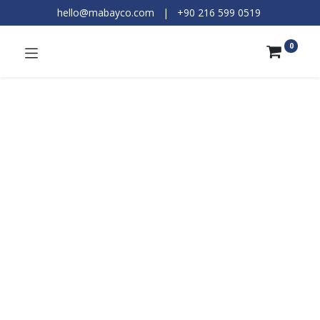
hello@mabayco.com
|
+90 216 599 0519​
0