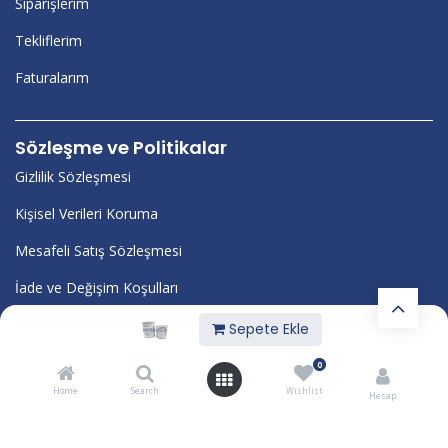
Siparişlerim
Tekliflerim
Faturalarım
Sözleşme ve Politikalar
Gizlilik Sözleşmesi
Kişisel Verileri Koruma
Mesafeli Satış Sözleşmesi
İade ve Değişim Koşulları
Kurumsal
Sepete Ekle
Blog
0
Home
Search
Wishlist
Kalite Belgelerimiz
Hesap
Hakkımızda