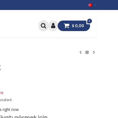
0
İş
$
0,00
2
rs
 sealant.
is right now
fiyatı görmek için