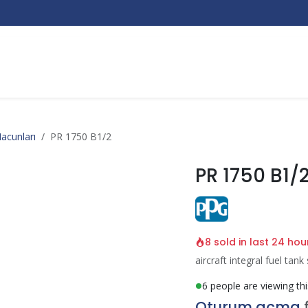
Markalar
Hakkımızda
Kurumsal
Bize Ulaşın
acunları
PR 1750 B1/2
PR 1750 B1/
8 sold in last 24 hou
aircraft integral fuel tank
6 people are viewing th
Oturum açma