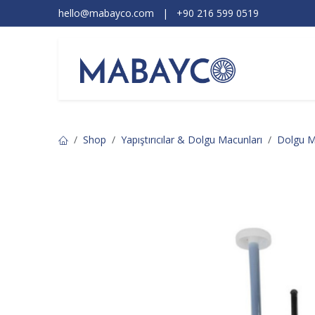
İçereği Atla
hello@mabayco.com
|
+90 216 599 0519​
Ürünler
Shop
Yapıştırıcılar & Dolgu Macunları
Dolgu M