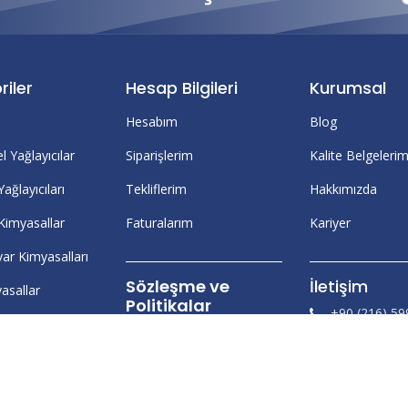
riler
Hesap Bilgileri
Kurumsal
Hesabım
Blog
l Yağlayıcılar
Siparişlerim
Kalite Belgelerim
Yağlayıcıları
Tekliflerim
Hakkımızda
 Kimyasallar
Faturalarım
Kariyer
ar Kimyasalları
Sözleşme ve
İletişim
asallar
Politikalar
+90 (216) 59
iler
Gizlilik Sözleşmesi
hello@maba
ılar ve Dolgu
Kişisel Verileri Koruma
Mesafeli Satış Sözleşmesi