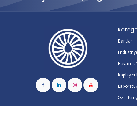
Katego
Bantlar
Endüstriye
Havacılık 
Kaplayıcı
Laboratuv
Özel Kimy
Temizleyic
Yapıştırıc
Macunları