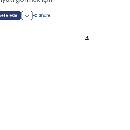
ete ekle
Share