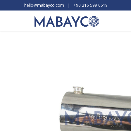
hello@mabayco.com
|
+90 216 599 0519​
Ürünler