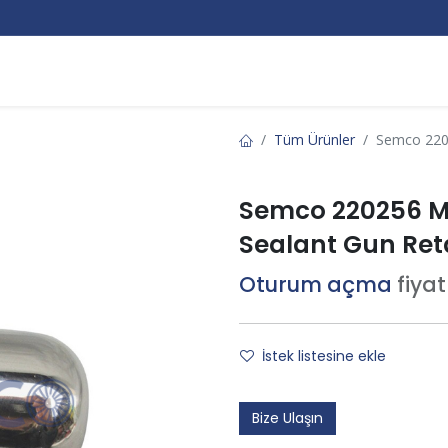
Markalar
Hakkımızda
Kurumsal
Bize Ulaşın
Tüm Ürünler
Semco 2202
Semco 220256 Me
Sealant Gun Ret
Oturum açma
fiya
İstek listesine ekle
Bize Ulaşın