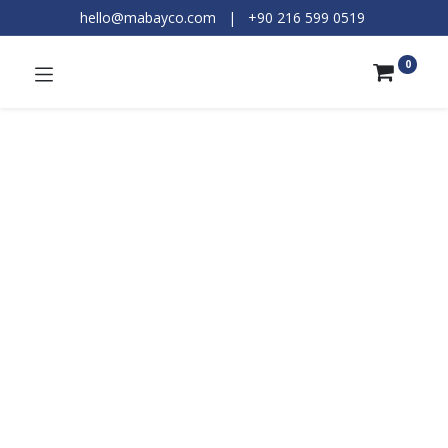
hello@mabayco.com
|
+90 216 599 0519​
0