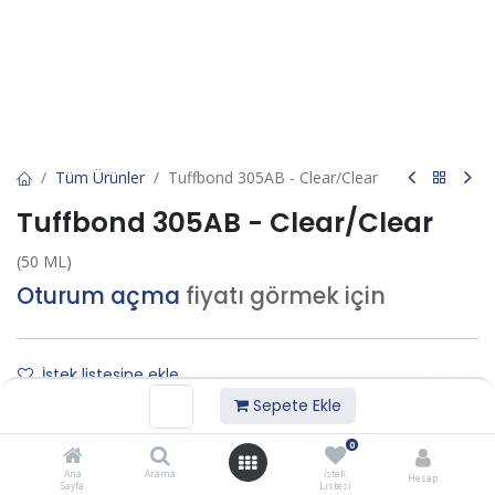
Tüm Ürünler
Tuffbond 305AB - Clear/Clear
Tuffbond 305AB - Clear/Clear
(50 ML)
Oturum açma
fiyatı görmek için
İstek listesine ekle
Sepete Ekle
Bize Ulaşın
0
Ana
Arama
İstek
Hesap
Sayfa
Listesi