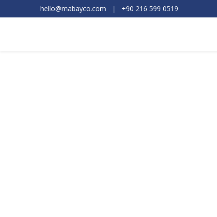
hello@mabayco.com
|
+90 216 599 0519​
Ürünler
Markalar