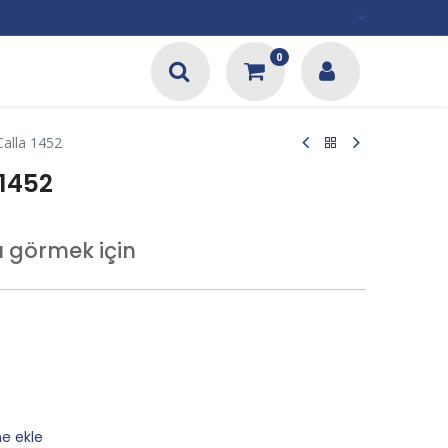
0
alla 1452
1452
tı görmek için
ne ekle