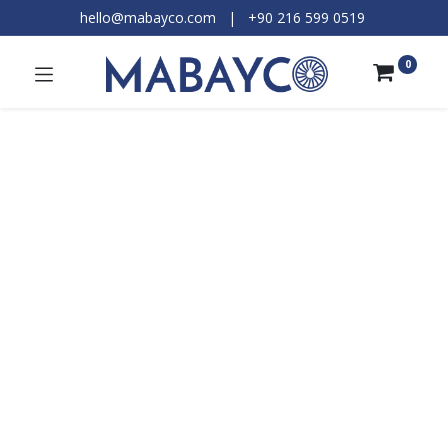
hello@mabayco.com
|
+90 216 599 0519​
0