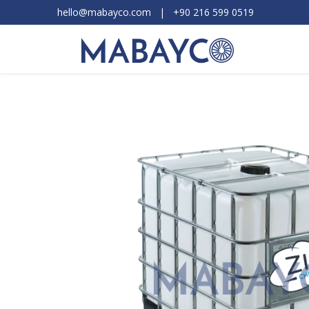
hello@mabayco.com
|
+90 216 599 0519​
Ürünler