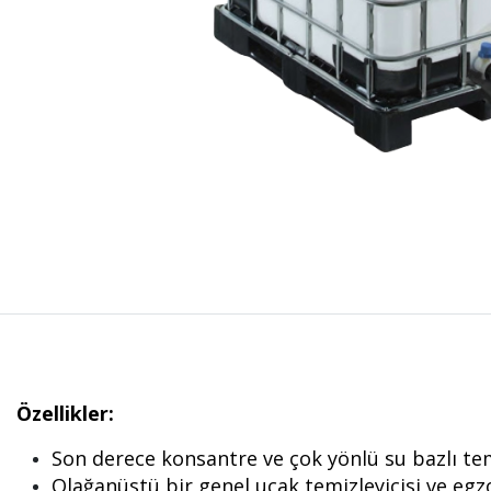
Özellikler:
Son derece konsantre ve çok yönlü su bazlı tem
Olağanüstü bir genel uçak temizleyicisi ve egzo