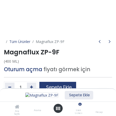
Tüm Ürünler
Magnaflux ZP-9F
Magnaflux ZP-9F
(400 ML)
Oturum açma
fiyatı görmek için
Sepete Ekle
Sepete Ekle
İstek listesine ekle
0
Arama
İstek
Ana
Hesap
Listesi
Sayfa