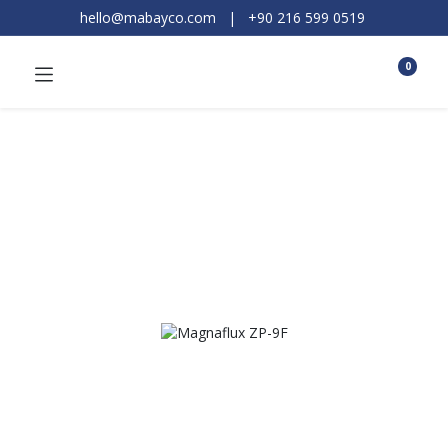
hello@mabayco.com
|
+90 216 599 0519​
0