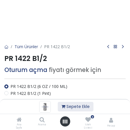
Tüm Ürünler
PR 1422 B1/2
PR 1422 B1/2
Oturum açma
fiyatı görmek için
PR 1422 B1/2 (6 OZ / 100 ML)
PR 1422 B1/2 (1 Pint)
Sepete Ekle
İstek listesine ekle
0
Ana
Arama
İstek
Bize Ulaşın
Hesap
Sayfa
Listesi