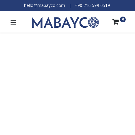
hello@mabayco.com
|
+90 216 599 0519​
0