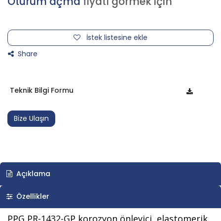
Oturum açma
fiyatı görmek için
İstek listesine ekle
Share
Teknik Bilgi Formu
Bize Ulaşın
Açıklama
Özellikler
PPG PR-1432-GP korozyon önleyici, elastomerik