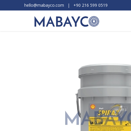
hello@mabayco.com
|
+90 216 599 0519​
Ürünler