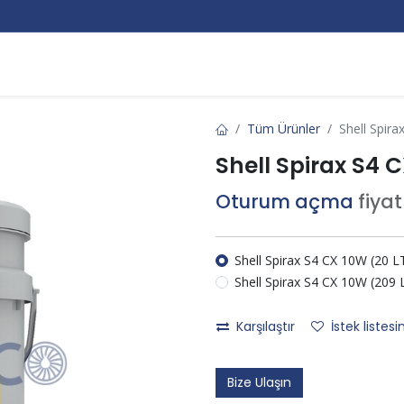
Markalar
Hakkımızda
Kurumsal
Bize Ulaşın
Tüm Ürünler
Shell Spir
Shell Spirax S4 
Oturum açma
fiya
Shell Spirax S4 CX 10W (20 L
Shell Spirax S4 CX 10W (209 
Karşılaştır
İstek listesi
Bize Ulaşın