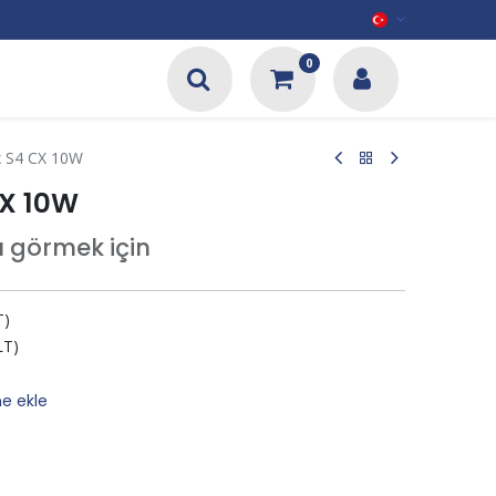
0
ax S4 CX 10W
CX 10W
tı görmek için
T)
LT)
ne ekle