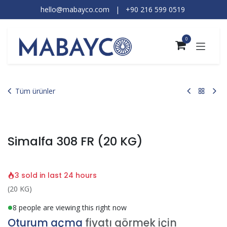
İçereği Atla
hello@mabayco.com
|
+90 216 599 0519​
0
Tüm ürünler
Simalfa 308 FR (20 KG)
3 sold in last 24 hours
(20 KG)
8 people are viewing this right now
Oturum açma
fiyatı görmek için